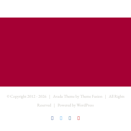
© Copyright 2012 -
2026 | Avada Theme by
Theme Fusion
| All Rights
Reserved | Powered by
WordPress
Facebook
Twitter
Instagram
YouTube