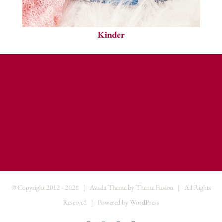
Kinder
© Copyright 2012 -
2026 | Avada Theme by
Theme Fusion
| All Rights
Reserved | Powered by
WordPress